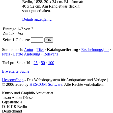
Berlin, 1828. 20 x 34 cm. Blattformat:
40 x 52 cm. Am Rand etwas fleckig,
sonst gut erhalten.
Details anzeigen…
Einträge 1–3 von 3
Zurück
·
Vor
Seite:
1
Gehe zu
:
Sortiert nach:
Autor
·
Titel
·
Katalogsortierung
·
Erscheinungsjahr
·
Preis
·
Letzte Änderung
·
Relevanz
Titel pro Seite:
10
·
25
·
50
·
100
Erweiterte Suche
HescomShop
- Das Webshopsystem für Antiquariate und Verlage |
© 2006-2026 by
HESCOM-Software
. Alle Rechte vorbehalten.
Kunst- und Graphik-Antiquariat
Jason Anton Düssel
Gipsstraße 4
D-10119 Berlin
Deutschland