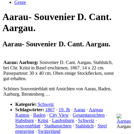
Genre
Aarau- Souvenier D. Cant.
Aargau.
Aarau- Souvenier D. Cant. Aargau.
Aarau: Aarburg:
Souvenier D. Cant. Aargau. Stahlstich,
bei Chr. Krüsi in Basel erschienen, 1867. 14 x 22 cm.
Passepartout: 30 x 40 cm. Oben einige Stockflecken, sonst
gut erhalten.
Schönes Souvenierblatt mit Ansichten von Aarau, Baden,
Aarburg, Brestenberg …
Kategorie:
Schweiz
Schlagwörter:
1867
·
19. Jh
·
Aarau
·
Aargau
Kanton
·
Baden
·
City View
·
Gesamtansichten
·
Habsburg
·
Krüsi
·
Laufenburg
·
Schweiz
·
Souvenirblatt
·
Stadtansichten
·
Stahlstich
·
Steel
Aargau
engraving
·
Switzerland