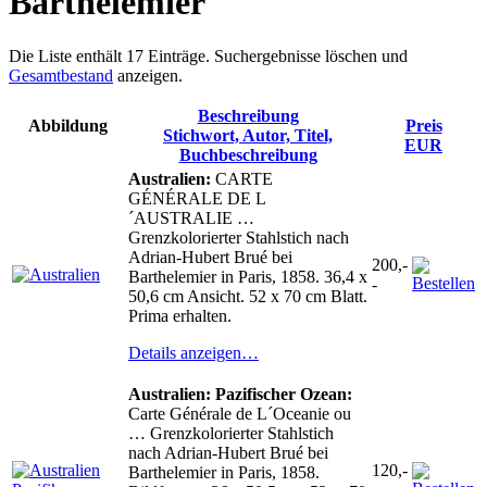
Barthelemier
Die Liste enthält 17 Einträge. Suchergebnisse löschen und
Gesamtbestand
anzeigen.
Beschreibung
Abbildung
Preis
Stichwort, Autor, Titel,
EUR
Buchbeschreibung
Australien:
CARTE
GÉNÉRALE DE L
´AUSTRALIE …
Grenzkolorierter Stahlstich nach
Adrian-Hubert Brué bei
200,-
Barthelemier in Paris, 1858. 36,4 x
-
50,6 cm Ansicht. 52 x 70 cm Blatt.
Prima erhalten.
Details anzeigen…
Australien: Pazifischer Ozean:
Carte Générale de L´Oceanie ou
… Grenzkolorierter Stahlstich
nach Adrian-Hubert Brué bei
120,-
Barthelemier in Paris, 1858.