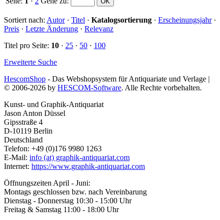
Seite:
1
·
2
Gehe zu
:
Sortiert nach:
Autor
·
Titel
·
Katalogsortierung
·
Erscheinungsjahr
·
Preis
·
Letzte Änderung
·
Relevanz
Titel pro Seite:
10
·
25
·
50
·
100
Erweiterte Suche
HescomShop
- Das Webshopsystem für Antiquariate und Verlage |
© 2006-2026 by
HESCOM-Software
. Alle Rechte vorbehalten.
Kunst- und Graphik-Antiquariat
Jason Anton Düssel
Gipsstraße 4
D-10119 Berlin
Deutschland
Telefon: +49 (0)176 9980 1263
E-Mail:
info (at) graphik-antiquariat.com
Internet:
https://www.graphik-antiquariat.com
Öffnungszeiten April - Juni:
Montags geschlossen bzw. nach Vereinbarung
Dienstag - Donnerstag 10:30 - 15:00 Uhr
Freitag & Samstag 11:00 - 18:00 Uhr