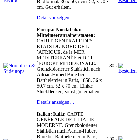
-
Bildformat: 36 x 50,5 cm. 52, x 70
cm. Gut erhalten.
Details anzeigen…
Europa: Nordafrika:
Mittelmeeranrainerstaaten:
CARTE GENERALE DES
ETATS DU NORD DE L
´AFRIQUE, de la MER
MEDITERRANÉE et DE L
´EUROPE MERIDIONALE.
180,-
Grenzkolorierter Stahlstich nach
-
Adrian-Hubert Brué bei
Barthelemier in Paris, 1858. 36 x
50,7 cm. 52 x 70 cm. Einige
Stockflecken, sonst gut erhalten.
Details anzeigen…
Italien: Italia:
CARTE
GÉNÉRALE DE L´ITALIE
MODERNE. Grenzkolorierter
Stahlstich nach Adrian-Hubert
Brué bei Barthelemier in Paris,
150,-